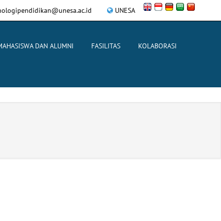
nologipendidikan@unesa.ac.id
UNESA
MAHASISWA DAN ALUMNI
FASILITAS
KOLABORASI