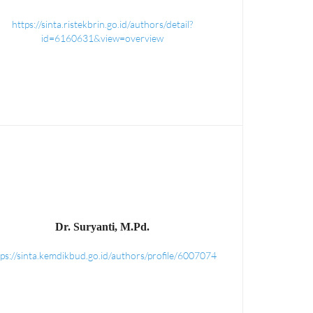
https://sinta.ristekbrin.go.id/authors/detail?
id=6160631&view=overview
Dr. Suryanti, M.Pd.
tps://sinta.kemdikbud.go.id/authors/profile/6007074