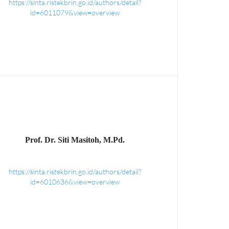
https://sinta.ristekbrin.go.id/authors/detail?
id=6011079&view=overview
Prof. Dr. Siti Masitoh, M.Pd.
https://sinta.ristekbrin.go.id/authors/detail?
id=6010636&view=overview