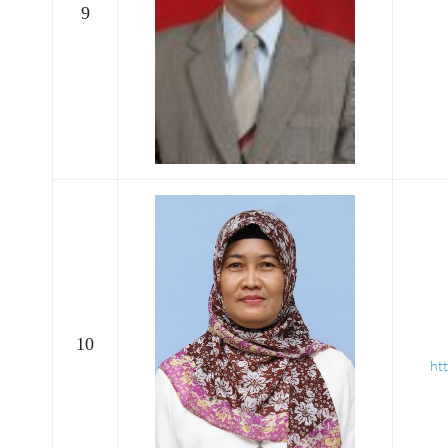
9
10
ht